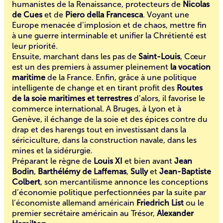
humanistes
de la Renaissance, protecteurs de
Nicolas
de Cues
et de
Piero della Francesca
. Voyant une
Europe menacée d’implosion et de chaos, mettre fin
à une guerre interminable et unifier la Chrétienté est
leur priorité.
Ensuite, marchant dans les pas de
Saint-Louis
, Cœur
est un des premiers à assumer pleinement
la vocation
maritime
de la France. Enfin, grâce à une politique
intelligente de change et en tirant profit des
Routes
de la soie maritimes et terrestres
d’alors, il favorise le
commerce international. A Bruges, à Lyon et à
Genève, il échange de la soie et des épices contre du
drap et des harengs tout en investissant dans la
sériciculture, dans la construction navale, dans les
mines et la sidérurgie.
Préparant le règne de
Louis XI
et bien avant
Jean
Bodin
,
Barthélémy de Laffemas
,
Sully
et
Jean-Baptiste
Colbert
, son mercantilisme annonce les conceptions
d’économie politique perfectionnées par la suite par
l’économiste allemand américain
Friedrich List
ou le
premier secrétaire américain au Trésor,
Alexander