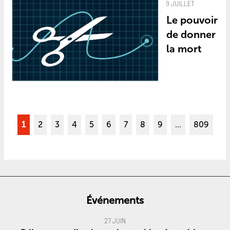
9 JUILLET
Le pouvoir
de donner
la mort
1
2
3
4
5
6
7
8
9
…
809
Événements
27 JUIN