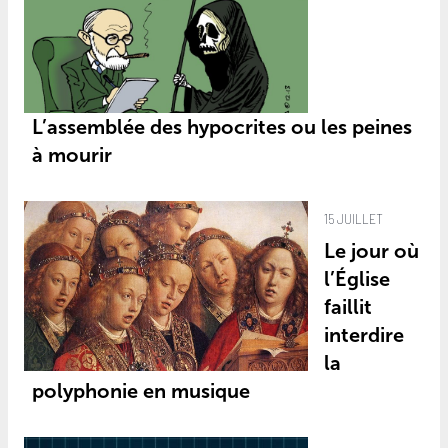
L’assemblée des hypocrites ou les peines
à mourir
15 JUILLET
Le jour où
l’Église
faillit
interdire
la
polyphonie en musique