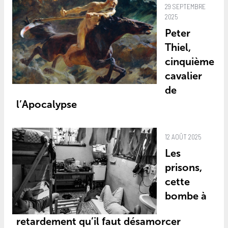
29 SEPTEMBRE
2025
Peter
Thiel,
cinquième
cavalier
de
l’Apocalypse
12 AOÛT 2025
Les
prisons,
cette
bombe à
retardement qu’il faut désamorcer