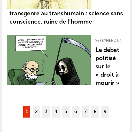
transgenre au transhumain : science sans
conscience, ruine de l’homme
24 FÉVRIER 2023
Le débat
politisé
sur le
« droit à
mourir »
1
2
3
4
5
6
7
8
9