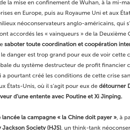
ate de la mise en confinement de Wuhan, à la mi-
prises en Europe, puis au Royaume Uni et aux État
milieux néoconservateurs anglo-américains, qui 
sont accordés les « vainqueurs » de la Deuxième
de
saboter toute coordination et coopération inte
r le danger est trop grand pour eux de voir cette
bale du système destructeur de profit financier 
i a pourtant créé les conditions de cette crise san
aux États-Unis, où il s’agit pour eux de
détourner 
veur d’une entente avec Poutine et Xi Jinping.
 lancée la campagne « la Chine doit payer »
, à p
 Jackson Society (HJS)
,
un think-tank néoconse