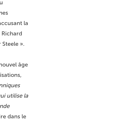
ou
mes
ccusant la
e Richard
 Steele ».
 nouvel âge
isations,
anniques
i utilise la
onde
ire dans le