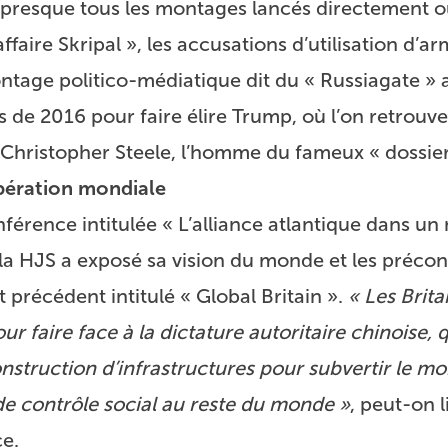
 de presque tous les montages lancés directement 
’affaire Skripal »
, les accusations d’utilisation d’
ar
ntage politico-médiatique dit du « Russiagate »
a
s de 2016 pour faire élire Trump, où l’on retrouv
 Christopher Steele, l’homme du fameux « dossier
opération mondiale
onférence intitulée « L’alliance atlantique dans un
la HJS a exposé sa vision du monde et les précon
rt précédent intitulé
« Global Britain »
.
« Les Brit
 faire face à la dictature autoritaire chinoise, qu
onstruction d’infrastructures pour subvertir le m
de contrôle social au reste du monde »
, peut-on l
ce.