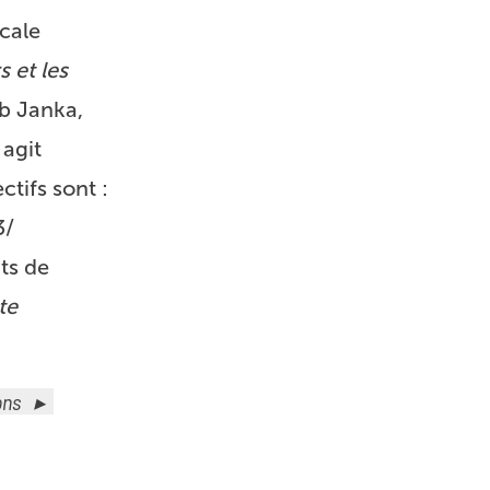
icale
 et les
ub Janka,
 agit
ctifs sont :
3/
ts de
te
ons