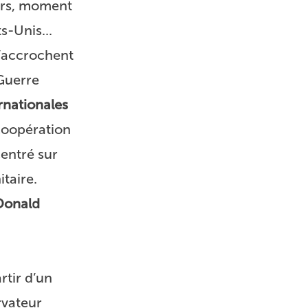
mars, moment
s-Unis...
s’accrochent
 Guerre
rnationales
 coopération
centré sur
itaire.
Donald
artir d’un
rvateur