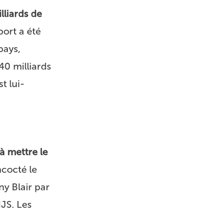
lliards de
ort a été
pays,
0 milliards
t lui-
à mettre le
ncocté le
ny Blair par
JS. Les