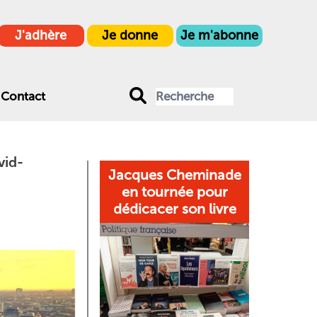
J'adhère
Je donne
Je m'abonne
Contact
vid-
Jacques Cheminade
en tournée pour
dédicacer son livre