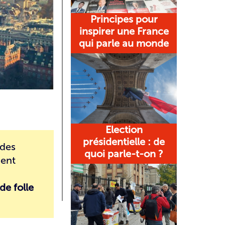
Principes pour
inspirer une France
qui parle au monde
Election
présidentielle : de
 des
quoi parle-t-on ?
ment
de folle