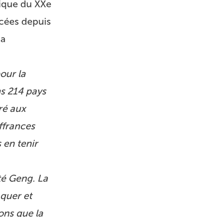
tique du XXe
cées depuis
 a
our la
ns 214 pays
ré aux
ffrances
 en tenir
té Geng. La
quer et
ons que la