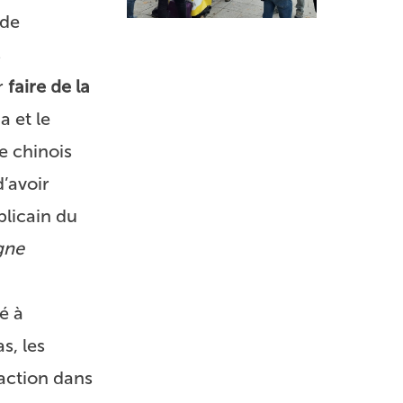
 de
s
r
faire de la
a et le
e chinois
d’avoir
blicain du
gne
é à
s, les
naction dans