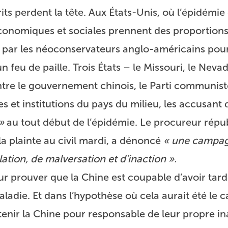
rits perdent la tête. Aux États-Unis, où l’épidémie
conomiques et sociales prennent des proportion
ée par les néoconservateurs anglo-américains pou
n feu de paille. Trois États – le Missouri, le Nevad
ntre le gouvernement chinois, le Parti communist
s et institutions du pays du milieu, les accusant 
»
au tout début de l’épidémie. Le procureur répu
la plainte au civil mardi, a dénoncé
« une campa
ation, de malversation et d’inaction ».
r prouver que la Chine est coupable d’avoir tard
adie. Et dans l’hypothèse où cela aurait été le ca
enir la Chine pour responsable de leur propre i