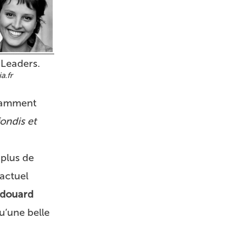
Leaders.
a.fr
otamment
ondis et
plus de
actuel
douard
u’une belle