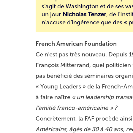
s’agit de Washington et de ses vas
un jour
Nicholas Tenzer
, de l’Ins
n’accuse d’ingérence que des « pu
French American Foundation
Ce n’est pas très nouveau. Depuis 19
François Mitterrand, quel politicien
pas bénéficié des séminaires organ
« Young Leaders » de la French-Ame
à faire naître
« un leadership transa
l’amitié franco-américaine » ?
Concrètement, la FAF procède ainsi
Américains, âgés de 30 à 40 ans, 