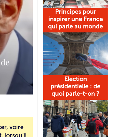
Principes pour
inspirer une France
qui parle au monde
Election
présidentielle : de
quoi parle-t-on ?
er, voire
 lorsqu’il