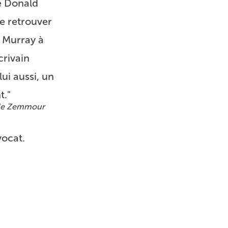
e Donald
e retrouver
 Murray à
crivain
lui aussi, un
t."
de Zemmour
vocat.