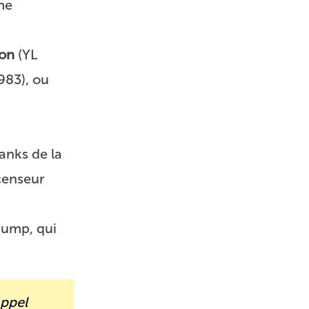
me
ton
(YL
983), ou
anks de la
censeur
Trump, qui
appel