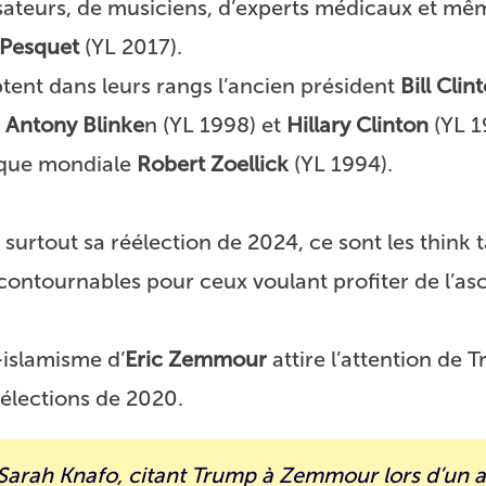
isateurs, de musiciens, d’experts médicaux et mê
Pesquet
(YL 2017).
tent dans leurs rangs l’ancien président
Bill Clin
t
Antony Blinke
n (YL 1998) et
Hillary Clinton
(YL 1
anque mondiale
Robert Zoellick
(YL 1994).
surtout sa réélection de 2024, ce sont les think t
ntournables pour ceux voulant profiter de l’as
-islamisme d’
Eric Zemmour
attire l’attention de 
 élections de 2020.
 Sarah Knafo, citant Trump à Zemmour lors d’un 