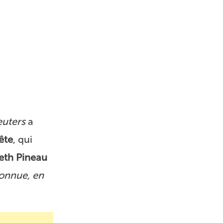
euters
a
ête
, qui
eth Pineau
connue, en