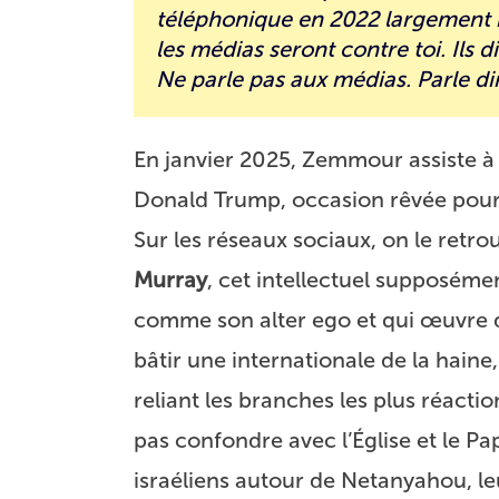
téléphonique en 2022 largement m
les médias seront contre toi. Ils d
Ne parle pas aux médias. Parle di
En janvier 2025, Zemmour assiste à 
Donald Trump, occasion rêvée pour 
Sur les réseaux sociaux, on le retr
Murray
, cet intellectuel supposément
comme son alter ego et qui œuvre 
bâtir une internationale de la haine
reliant les branches les plus réacti
pas confondre avec l’Église et le Pa
israéliens autour de Netanyahou, l