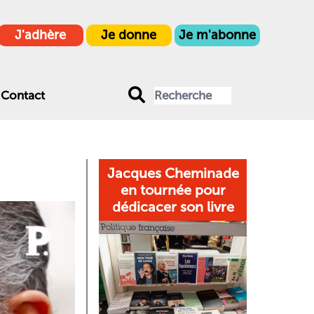
J'adhère
Je donne
Je m'abonne
Contact
Jacques Cheminade
en tournée pour
dédicacer son livre