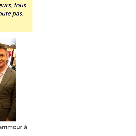
eurs, tous
oute pas.
 Zemmour à