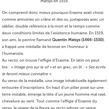
Matsys en 1519.
On comprend donc mieux pourquoi
Erasme
avait choisi
comme armoiries un crâne et des os, juxtaposés avec un
sablier, double référence à la mort et le temps comme
deux conditions limites de l’existence humaine. En 1519,
son ami, le peintre flamand
Quentin Matsys (1466-1530)
,
a frappé une médaille de bronze en l’honneur à
l’humaniste.
Au
recto
, on trouve l’effigie d’Erasme. En latin on peut
lire :
« Image pris sur le vif »
et en grec, on lit :
« Ses écrits
le feront mieux connaître »
.
Au verso de la médaille, une image inhabituelle également
entourée d’inscriptions. En haut d’un pilier posé sur une
terre instable, émerge la tête d’un jeune homme mal rasé,
chevelure au vent. Tout comme l’effigie d’Erasme du
verso, le visage de la figure au recto arbore un vague