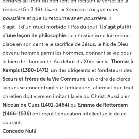
cendres au front du pénitent en récitant le verset de la
Genèse
(Gn 3:19) disant :
« Souviens-toi que tu es
poussière et que tu retourneras en poussière. »
S’agit-il d’un rituel morbide ? Pas du tout.
Il s’agit plutôt
d’une leçon de philosophie.
Le christianisme lui-même
place en son centre le sacrifice de Jésus, le fils de Dieu
devenu homme parmi les hommes, donnant sa vie pour
le bien de l’humanité. Au début du XIVe siècle,
Thomas à
Kempis (1380-1471)
, un des dirigeants et fondateurs des
Sœurs et Frères de la Vie Commune
, un ordre de clercs
laïques se concentrant sur l’éducation, affirmait que tout
chrétien doit vivre en imitant la vie du Christ. Aussi bien
Nicolas de Cues (1401-1464)
qu’
Erasme de Rotterdam
(1466-1536)
ont reçut l’éducation intellectuelle de ce
courant.
Concedo Nulli