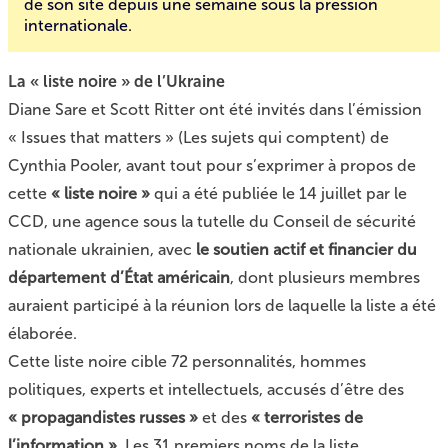
de son site depuis une semaine sous la pression
internationale.
La « liste noire » de l’Ukraine
Diane Sare et Scott Ritter ont été invités dans
l’émission
« Issues that matters »
(Les sujets qui comptent) de
Cynthia Pooler, avant tout pour s’exprimer à propos de
cette
« liste noire »
qui a été publiée le 14 juillet par le
CCD, une agence sous la tutelle du Conseil de sécurité
nationale ukrainien, avec
le soutien actif et financier du
département d’État américain
, dont plusieurs membres
auraient participé à la réunion lors de laquelle la liste a été
élaborée.
Cette liste noire cible 72 personnalités, hommes
politiques, experts et intellectuels, accusés d’être des
« propagandistes russes »
et des
« terroristes de
l’information »
. Les 31 premiers noms de la liste