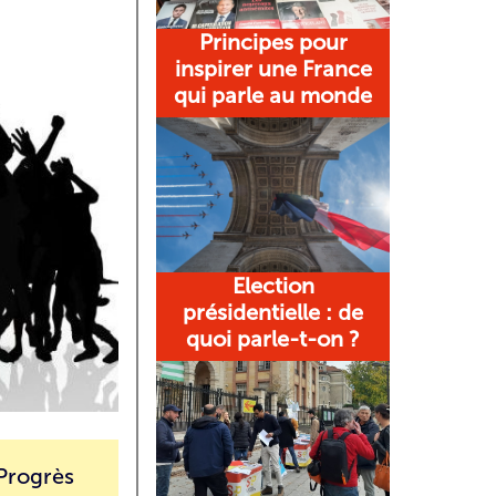
Principes pour
inspirer une France
qui parle au monde
Election
présidentielle : de
quoi parle-t-on ?
 Progrès