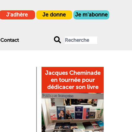
J'adhère
Je donne
Je m'abonne
Contact
Jacques Cheminade
en tournée pour
dédicacer son livre