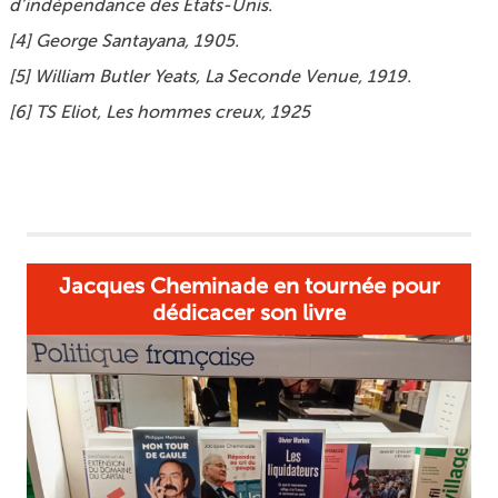
d’indépendance des États-Unis.
[
4
]
George Santayana, 1905.
[
5
]
William Butler Yeats,
La Seconde Venue
, 1919.
[
6
]
TS Eliot,
Les hommes creux
, 1925
Jacques Cheminade en tournée pour
dédicacer son livre