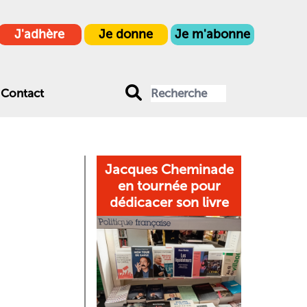
J'adhère
Je donne
Je m'abonne
Contact
Jacques Cheminade
en tournée pour
dédicacer son livre