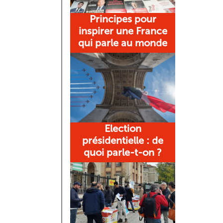
Principes pour
inspirer une France
qui parle au monde
Election
présidentielle : de
quoi parle-t-on ?