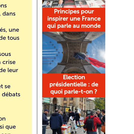
ons
Principes pour
, dans
inspirer une France
qui parle au monde
és, une
 de tous
sous
 crise
de leur
Election
présidentielle : de
t se
quoi parle-t-on ?
s débats
son
nsi que