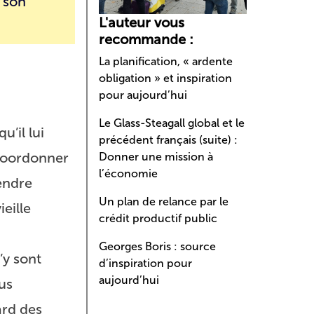
c son
L'auteur vous
recommande :
La planification, « ardente
obligation » et inspiration
pour aujourd’hui
Le Glass-Steagall global et le
’il lui
précédent français (suite) :
 coordonner
Donner une mission à
l’économie
endre
Un plan de relance par le
ieille
crédit productif public
Georges Boris : source
’y sont
d’inspiration pour
aujourd’hui
lus
ard des