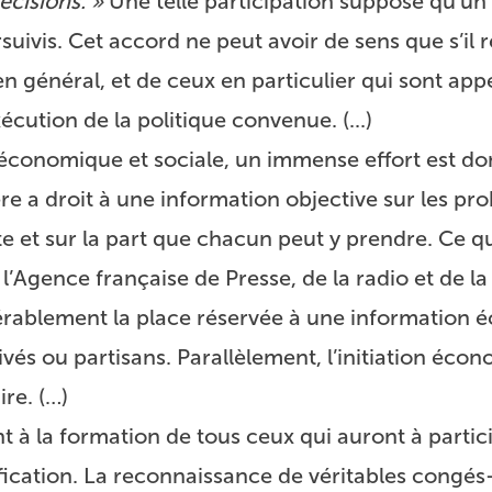
écisions. »
Une telle participation suppose qu’un
rsuivis. Cet accord ne peut avoir de sens que s’il 
n général, et de ceux en particulier qui sont appe
écution de la politique convenue. (...)
 économique et sociale, un immense effort est d
ère a droit à une information objective sur les p
ite et sur la part que chacun peut y prendre. Ce q
’Agence française de Presse, de la radio et de la 
érablement la place réservée à une information
ivés ou partisans. Parallèlement, l’initiation éco
re. (…)
t à la formation de tous ceux qui auront à partic
ification. La reconnaissance de véritables congé