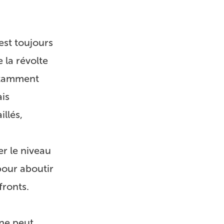
est toujours
 la révolte
nstamment
ais
llés,
er le niveau
pour aboutir
fronts.
 ne peut