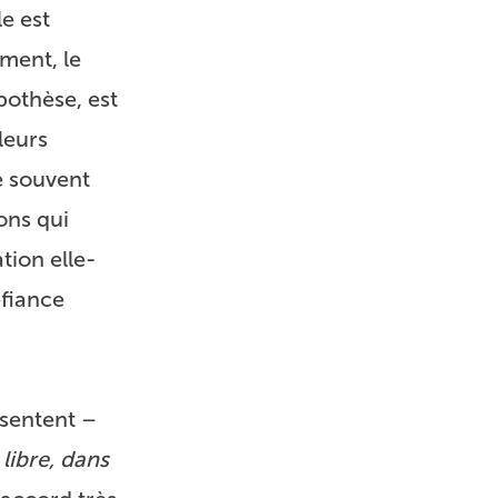
le est
ement, le
pothèse, est
leurs
e souvent
ons qui
tion elle-
éfiance
ésentent –
 libre, dans