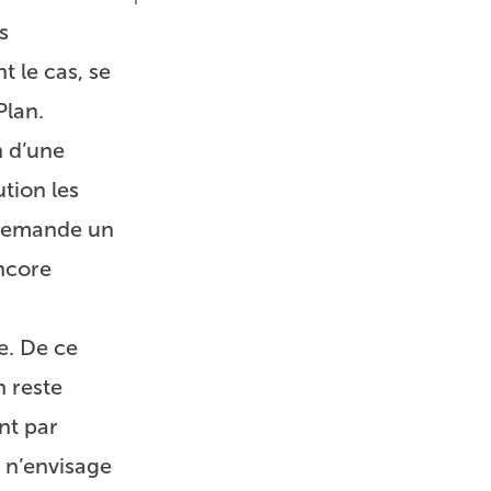
s
t le cas, se
Plan.
n d’une
ution les
, demande un
encore
e. De ce
n reste
nt par
e n’envisage