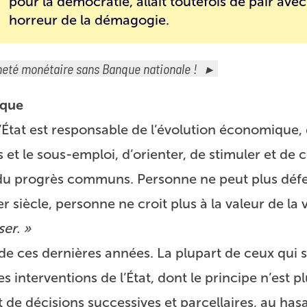
pour la démocratie, allait toutefois de pair ave
horreur de la démagogie.
neté monétaire sans Banque nationale !
ique
État est responsable de l’évolution économique, qu
es et le sous-emploi, d’orienter, de stimuler et de
et du progrès communs. Personne ne peut plus déf
 siècle, personne ne croit plus à la valeur de la v
ser. »
de ces dernières années. La plupart de ceux qui s
 interventions de l’État, dont le principe n’est p
et de décisions successives et parcellaires, au has