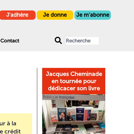
J'adhère
Je donne
Je m'abonne
Contact
Jacques Cheminade
en tournée pour
dédicacer son livre
r à la
de
crédit