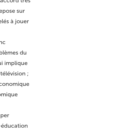
 accord très
repose sur
lés à jouer
onc
roblèmes du
ui implique
télévision ;
 économique
nomique
iper
s-éducation