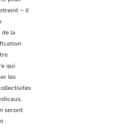
treint – il
e
 de la
fication
tre
re qui
er les
ollectivités
ndicaux,
on seront
et