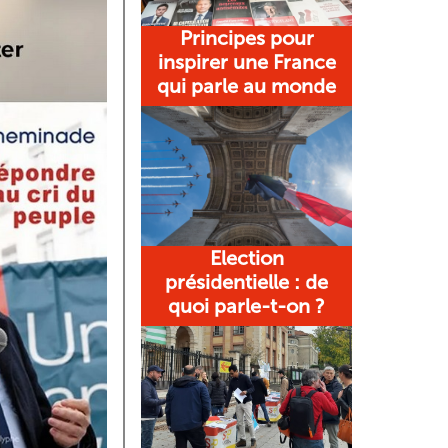
Principes pour
inspirer une France
qui parle au monde
Election
présidentielle : de
quoi parle-t-on ?