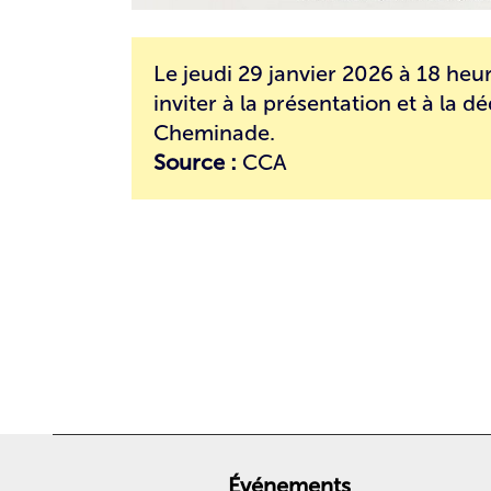
Le jeudi 29 janvier 2026 à 18 heur
inviter à la présentation et à la 
Cheminade.
Source :
CCA
Événements