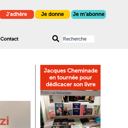
J'adhère
Je donne
Je m'abonne
Contact
Jacques Cheminade
en tournée pour
dédicacer son livre