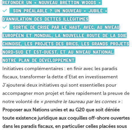
REFONDER UN « NOUVEAU BRETTON WOODS »
SON PRÉALABLE ? UN NOUVEAU « JUBILÉ »
D'ANNULATION DES DETTES ILLÉGITIMES
SORTIE DE CRISE PAR LE HAUT, AVEC, AU NIVEAU
EUROPÉEN ET MONDIAL, LA NOUVELLE ROUTE DE LA SOIE
CHINOISE, LES PROJETS DES BRICS, LES GRANDS PROJETS
NORD-SUD ET EST-OUEST, ET AU NIVEAU NATIONAL,
NOTRE PLAN DE DÉVELOPPEMENT.
Initiatives complémentaires : en finir avec les paradis
fiscaux, transformer la dette d’Etat en investissement
J’ajouterai deux initiatives qui sont essentielles pour
accompagner mon projet et faire rapidement la preuve de
notre volonté de
« prendre le taureau par les cornes »
:
Proposer aux Nations unies et au G20 que soit déniée
toute existence juridique aux coquilles off-shore ouvertes
dans les paradis fiscaux, en particulier celles placées sous