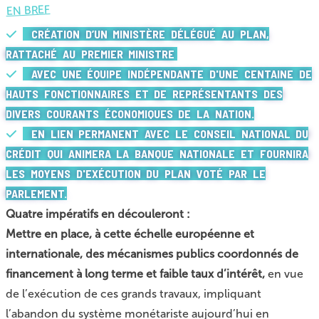
EN BREF
CRÉATION D’UN MINISTÈRE DÉLÉGUÉ AU PLAN,
RATTACHÉ AU PREMIER MINISTRE
AVEC UNE ÉQUIPE INDÉPENDANTE D'UNE CENTAINE DE
HAUTS FONCTIONNAIRES ET DE REPRÉSENTANTS DES
DIVERS COURANTS ÉCONOMIQUES DE LA NATION.
EN LIEN PERMANENT AVEC LE CONSEIL NATIONAL DU
CRÉDIT QUI ANIMERA LA BANQUE NATIONALE ET FOURNIRA
LES MOYENS D'EXÉCUTION DU PLAN VOTÉ PAR LE
PARLEMENT.
Quatre impératifs en découleront :
Mettre en place, à cette échelle européenne et
internationale, des mécanismes publics coordonnés de
financement à long terme et faible taux d’intérêt,
en vue
de l’exécution de ces grands travaux, impliquant
l’abandon du système monétariste aujourd’hui en