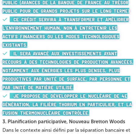
PUBLIC (AVANCES DE LA BANQUE DE FRANCE AU TRÉSOR
PUBLIC POUR DE GRANDS PROJETS SUR LE LONG TERME)
CE CRÉDIT SERVIRA À TRANSFORMER ET AMÉLIORER
L'ENVIRONNEMENT HUMAIN, NON À ENTRETENIR LES
ACTIFS FINANCIERS OU LES MODES TECHNOLOGIQUES
EXISTANTS.
IL SERA AVANCÉ AUX INVESTISSEMENTS AYANT
RECOURS À DES TECHNOLOGIES DE PRODUCTION AVANCÉES,
NOTAMMENT AUX ÉNERGIES LES PLUS DENSES, PLUS
PRODUCTIVES PAR UNITÉ DE SURFACE, PAR PERSONNE ET
PAR UNITÉ DE MATIÈRE UTILISÉ.
JE PROPOSE DE DÉVELOPPER LE NUCLÉAIRE DE 4E
GÉNÉRATION, LA FILIÈRE THORIUM EN PARTICULIER, ET LA
FUSION THERMONUCLÉAIRE CONTRÔLÉE.
3. Planification participative, Nouveau Bretton Woods
Dans le contexte ainsi défini par la séparation bancaire et