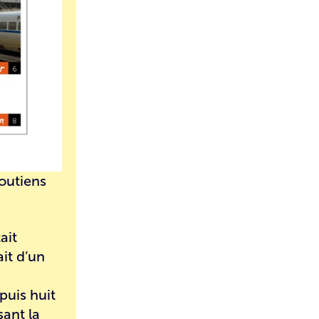
outiens
ait
it d’un
epuis huit
sant la