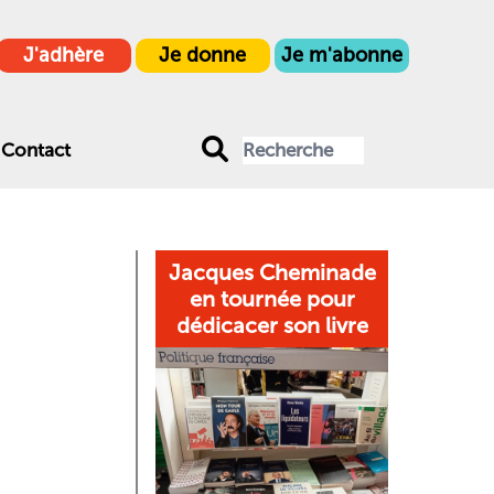
J'adhère
Je donne
Je m'abonne
Contact
Jacques Cheminade
en tournée pour
dédicacer son livre