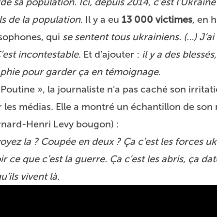
sa population. Ici, depuis 2014, c’est l’Ukraine
ls de la population
. Il y a eu
13 000 victimes
, en h
ssophones, qui
se sentent tous ukrainiens. (…) J’ai
 C’est incontestable
. Et d’ajouter :
il y a des blessés,
raphie pour garder ça en témoignage
.
outine », la journaliste n’a pas caché son irritati
r les médias. Elle a montré un échantillon de son
nard-Henri Levy bougon) :
voyez la ? Coupée en deux ? Ça c’est les forces u
ce que c’est la guerre. Ça c’est les abris, ça date 
’ils vivent là.