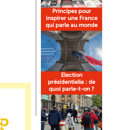
Principes pour
inspirer une France
qui parle au monde
Election
présidentielle : de
quoi parle-t-on ?