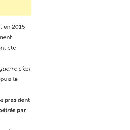
t en 2015
ement
ont été
guerre c’est
epuis le
le président
pétrés par