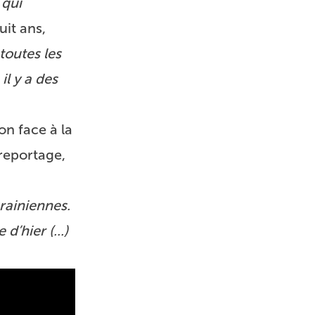
 qui
uit ans,
 toutes les
 il y a des
on face à la
 reportage,
krainiennes.
d’hier (...)