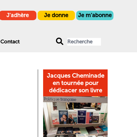
J'adhère
Je donne
Je m'abonne
Contact
Jacques Cheminade
en tournée pour
dédicacer son livre