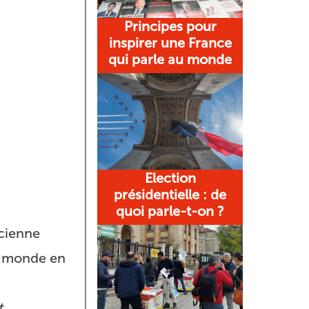
Principes pour
inspirer une France
qui parle au monde
Election
présidentielle : de
quoi parle-t-on ?
ancienne
le monde en
t