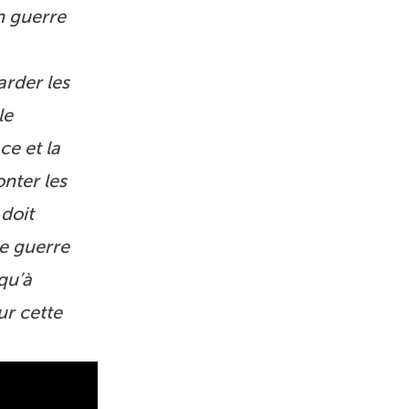
n guerre
arder les
le
e et la
onter les
 doit
le guerre
squ’à
ur cette