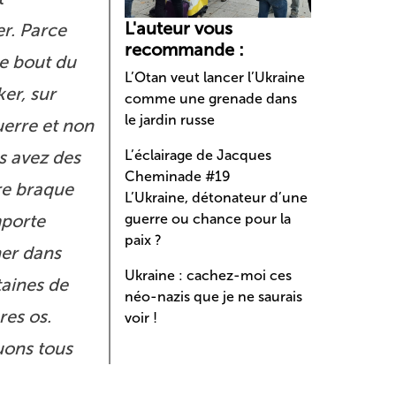
L'auteur vous
r. Parce
recommande :
re bout du
L’Otan veut lancer l’Ukraine
er, sur
comme une grenade dans
le jardin russe
uerre et non
us avez des
L’éclairage de Jacques
Cheminade #19
ère braque
L’Ukraine, détonateur d’une
mporte
guerre ou chance pour la
paix ?
ner dans
Ukraine : cachez-moi ces
taines de
néo-nazis que je ne saurais
res os.
voir !
uons tous