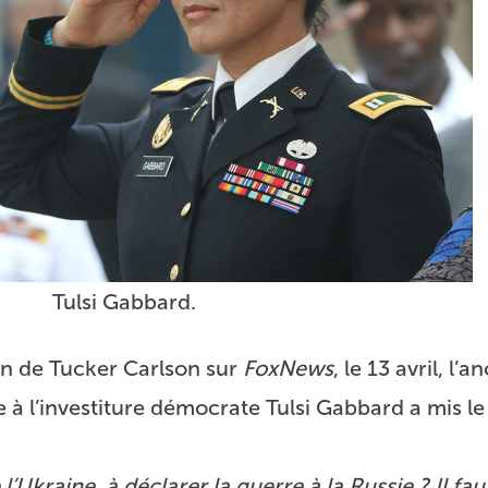
Tulsi Gabbard.
on
de Tucker Carlson sur
FoxNews
, le 13 avril, l’
 à l’investiture démocrate Tulsi Gabbard a mis 
kraine, à déclarer la guerre à la Russie ? Il fau