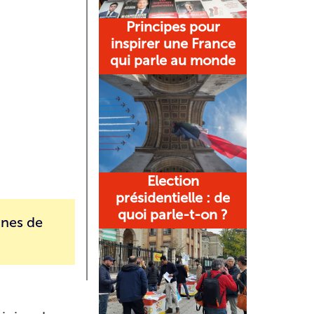
Principes pour
inspirer une France
qui parle au monde
Election
présidentielle : de
quoi parle-t-on ?
ines de