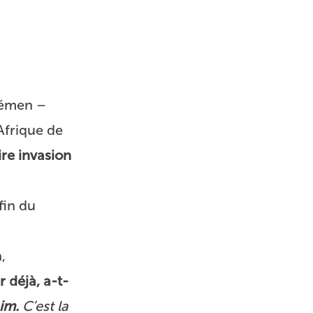
 Yémen –
Afrique de
ire invasion
fin du
,
 déjà, a-t-
im.
C’est la