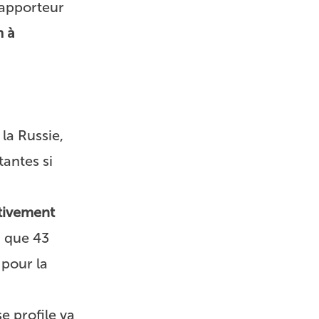
rapporteur
m à
la Russie,
tantes si
ativement
i que 43
 pour la
e profile va