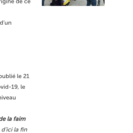
rigine de ce
 d’un
ublié le 21
vid-19, le
niveau
e la faim
d’ici la fin