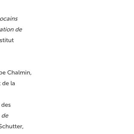
rocains
uation de
stitut
ppe Chalmin,
 de la
 des
 de
Schutter,