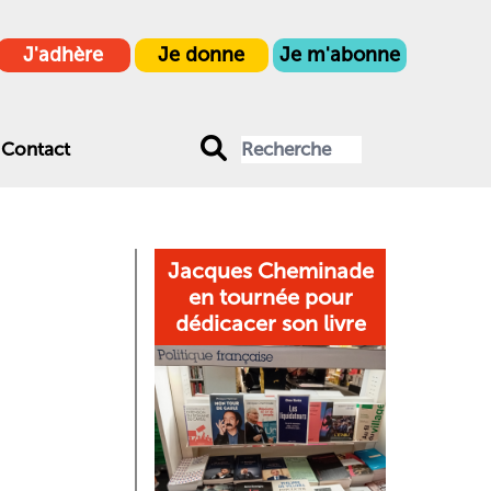
J'adhère
Je donne
Je m'abonne
Contact
Jacques Cheminade
en tournée pour
dédicacer son livre