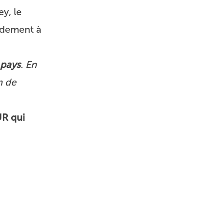
ey, le
pidement à
 pays
. En
n de
R qui