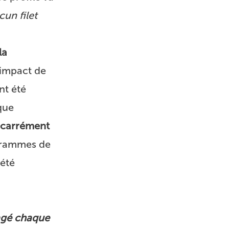
cun filet
la
l’impact de
nt été
que
 carrément
ogrammes de
 été
agé chaque