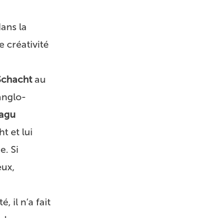
dans la
de créativité
Schacht
au
 anglo-
agu
t et lui
e. Si
eux,
té, il n’a fait