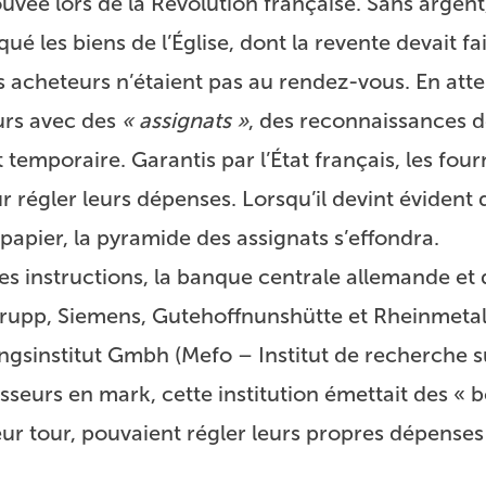
ouvée lors de la Révolution française. Sans argent,
é les biens de l’Église, dont la revente devait fa
es acheteurs n’étaient pas au rendez-vous. En atte
urs avec des
« assignats »
, des reconnaissances de
emporaire. Garantis par l’État français, les four
ur régler leurs dépenses. Lorsqu’il devint évident q
 papier, la pyramide des assignats s’effondra.
ses instructions, la banque centrale allemande et
rupp, Siemens, Gutehoffnunshütte et Rheinmetal
ngsinstitut Gmbh (Mefo – Institut de recherche s
isseurs en mark, cette institution émettait des « 
eur tour, pouvaient régler leurs propres dépenses