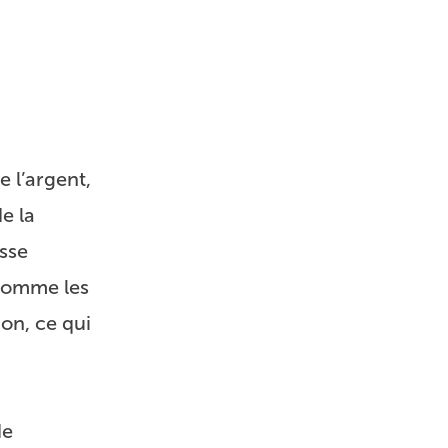
e l’argent,
de la
esse
t comme les
ion, ce qui
de