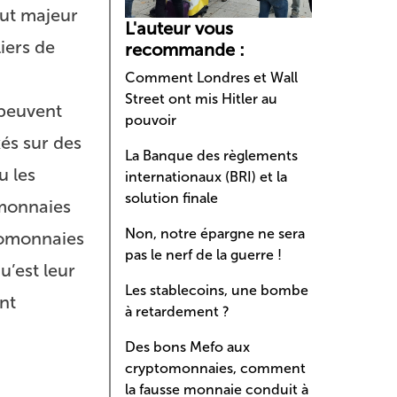
out majeur
L'auteur vous
iers de
recommande :
Comment Londres et Wall
Street ont mis Hitler au
 peuvent
pouvoir
xés sur des
La Banque des règlements
u les
internationaux (BRI) et la
solution finale
omonnaies
Non, notre épargne ne sera
ptomonnaies
pas le nerf de la guerre !
u’est leur
Les stablecoins, une bombe
nt
à retardement ?
Des bons Mefo aux
cryptomonnaies, comment
la fausse monnaie conduit à