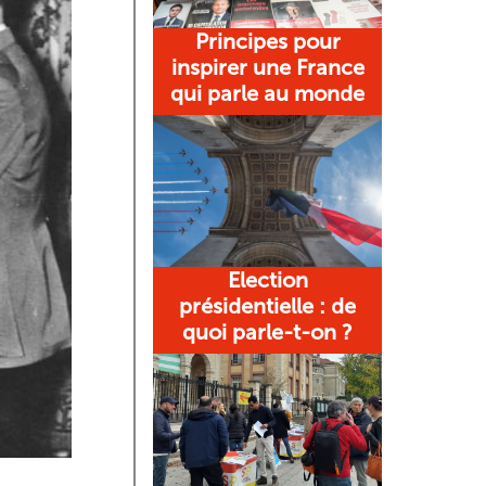
Principes pour
inspirer une France
qui parle au monde
Election
présidentielle : de
quoi parle-t-on ?