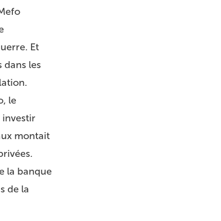
 Mefo
e
uerre. Et
 dans les
lation.
, le
investir
taux montait
privées.
de la banque
s de la