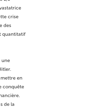
vastatrice
tte crise
le des
 quantitatif
e une
itler.
 mettre en
de conquête
nancière.
s de la