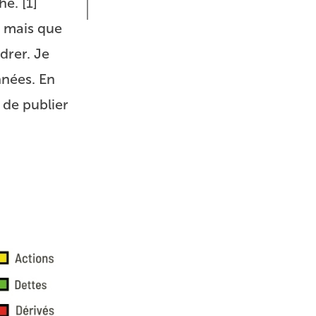
he.
[
1
]
, mais que
ndrer. Je
nnées. En
 de publier