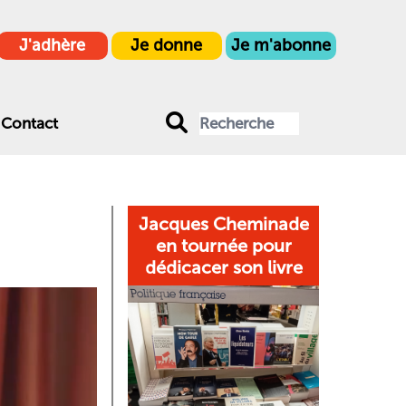
J'adhère
Je donne
Je m'abonne
Contact
Jacques Cheminade
en tournée pour
dédicacer son livre