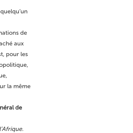
 quelqu’un
mations de
caché aux
t, pour les
opolitique,
ue,
 sur la même
néral de
’Afrique.