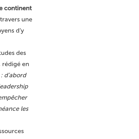
e continent
 travers une
oyens d’y
tudes des
, rédigé en
 : d’abord
leadership
t empêcher
héance les
essources