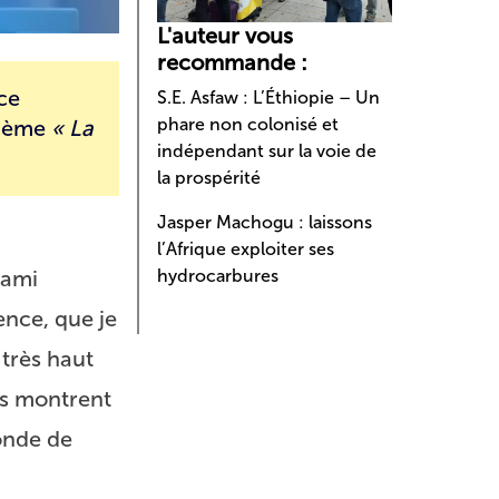
L'auteur vous
recommande :
nce
S.E. Asfaw : L’Éthiopie – Un
phare non colonisé et
 thème
« La
indépendant sur la voie de
la prospérité
Jasper Machogu : laissons
l’Afrique exploiter ses
 ami
hydrocarbures
ence, que je
très haut
es montrent
onde de