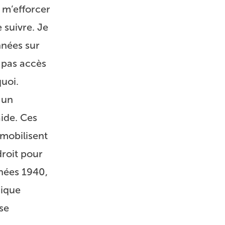
s m’efforcer
 suivre. Je
nnées sur
t pas accès
quoi.
 un
aide. Ces
mobilisent
droit pour
nnées 1940,
mique
se