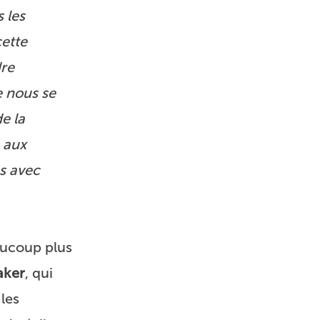
 les
cette
dre
e nous se
e la
e aux
es avec
eaucoup plus
aker
, qui
les