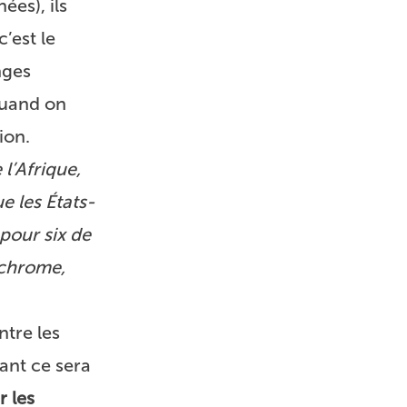
ées), ils
’est le
nges
 Quand on
ion.
 l’Afrique,
e les États-
 pour six de
 chrome,
tre les
ant ce sera
r les