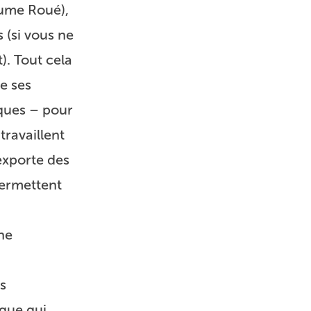
aume Roué),
s (si vous ne
). Tout cela
de ses
iques – pour
travaillent
exporte des
permettent
ne
s
ique qui