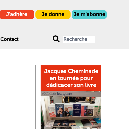
J'adhère
Je donne
Je m'abonne
Contact
Jacques Cheminade
en tournée pour
dédicacer son livre