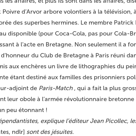
les affaires, et plus ils sont dans les affaires, dise
Poivre d’Arvor arbore volontiers à la télévision, 
orée des superbes hermines. Le membre Patrick 
au disponible (pour Coca-Cola, pas pour Cola-Bre
assant à l’acte en Bretagne. Non seulement il a f
é d’honneur du Club de Bretagne à Paris réuni dan
 mis aux enchères un livre de lithographies du pei
te étant destiné aux familles des prisonniers pol
eur-adjoint de
Paris-Match
, qui a fait la plus gro
nt leur obole à l’armée révolutionnaire bretonne 
un peu étonnant !
endantistes, explique l’éditeur Jean Picollec, le
es, ndlr]
sont des jésuites.