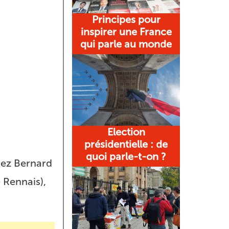
Principes pour
inspirer une France
qui parle au monde
Election
présidentielle : de
quoi parle-t-on ?
kez Bernard
 Rennais),