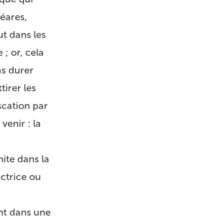
éares,
ut dans les
; or, cela
as durer
tirer les
scation par
venir : la
mite dans la
actrice ou
ant dans une