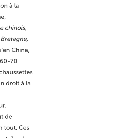
on à la
ne,
e chinois,
a Bretagne,
u’en Chine,
t 60-70
 chaussettes
n droit à la
ur.
ut de
n tout. Ces