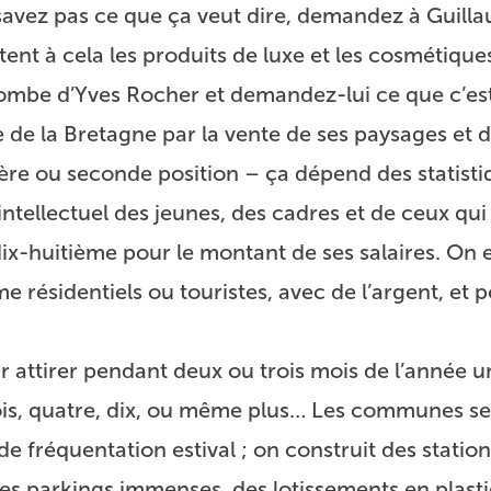
e savez pas ce que ça veut dire, demandez à Guill
tent à cela les produits de luxe et les cosmétique
tombe d’Yves Rocher et demandez-lui ce que c’est
ie de la Bretagne par la vente de ses paysages et 
ère ou seconde position – ça dépend des statist
intellectuel des jeunes, des cadres et de ceux qui 
 dix-huitième pour le montant de ses salaires. On 
 résidentiels ou touristes, avec de l’argent, et 
 attirer pendant deux ou trois mois de l’année u
rois, quatre, dix, ou même plus… Les communes se
e fréquentation estival ; on construit des station
 des parkings immenses, des lotissements en plast