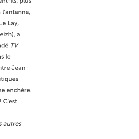
nt-ils, plus
à l’antenne,
Le Lay,
izh), a
ondé
TV
s le
ntre Jean-
itiques
sse enchère.
! C’est
s autres