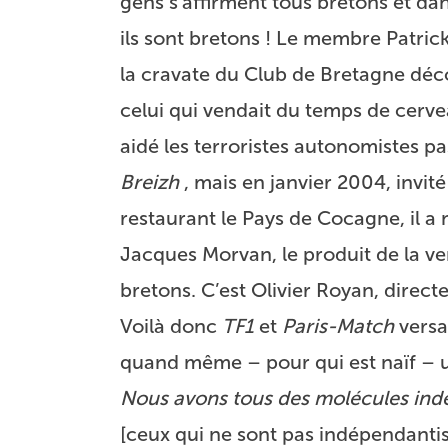
gens s’affirment tous bretons et dans 
ils sont bretons ! Le membre Patrick 
la cravate du Club de Bretagne déc
celui qui vendait du temps de cerve
aidé les terroristes autonomistes p
Breizh
, mais en janvier 2004, invit
restaurant le Pays de Cocagne, il a
Jacques Morvan, le produit de la ven
bretons. C’est Olivier Royan, direct
Voilà donc
TF1
et
Paris-Match
versa
quand même – pour qui est naïf – 
Nous avons tous des molécules indép
[ceux qui ne sont pas indépendantist