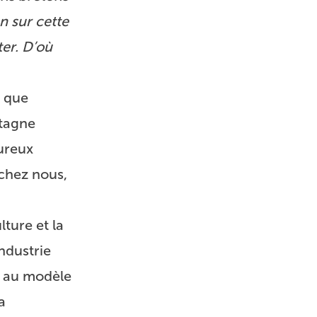
n sur cette
ter. D’où
, que
etagne
oureux
 chez nous,
lture et la
ndustrie
é au modèle
a