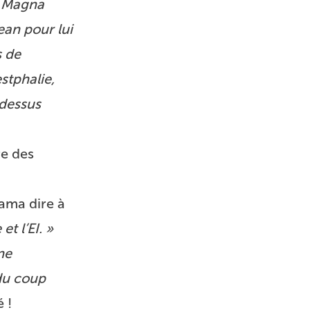
a
Magna
ean pour lui
s de
stphalie,
-dessus
re des
.
bama dire à
t l’EI. »
ne
du coup
 !