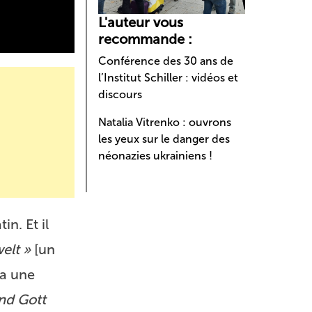
L'auteur vous
recommande :
Conférence des 30 ans de
l’Institut Schiller : vidéos et
discours
Natalia Vitrenko : ouvrons
les yeux sur le danger des
néonazies ukrainiens !
in. Et il
elt »
[un
 a une
nd Gott