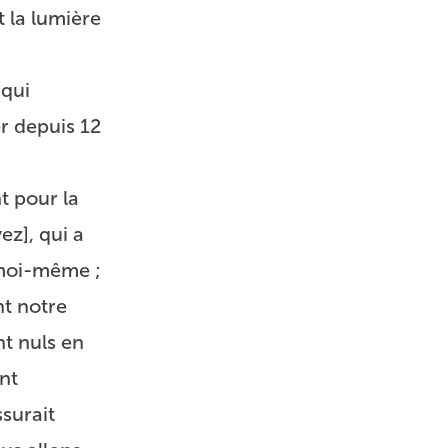
t la lumière
 qui
r depuis 12
t pour la
vez]
, qui a
e moi-même ;
nt notre
nt nuls en
ent
surait