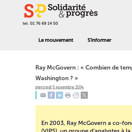
tel. 01 76 69 14 50
Le mouvement
S'informer
Ray McGovern : « Combien de temp
Washington ? »
mercredi 5 novembre 2014
En 2003,
Ray McGovern
a co-fon
(VIPS)
, un groupe d’analystes à l