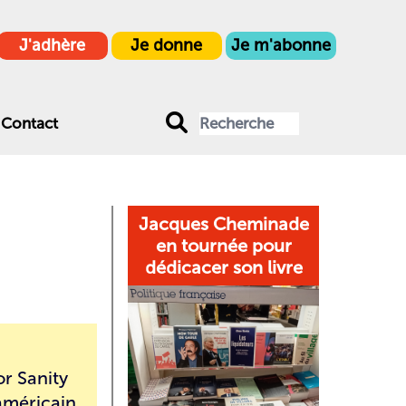
J'adhère
Je donne
Je m'abonne
Contact
Jacques Cheminade
en tournée pour
dédicacer son livre
or Sanity
 américain