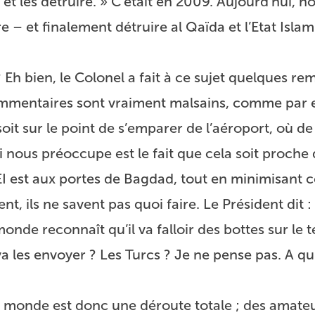
re et les détruire. » C’était en 2009. Aujourd’hui, n
e – et finalement détruire al Qaïda et l’Etat Islami
 Eh bien, le Colonel a fait à ce sujet quelques r
commentaires sont vraiment malsains, comme par 
 soit sur le point de s’emparer de l’aéroport, où de
ui nous préoccupe est le fait que cela soit proch
’EI est aux portes de Bagdad, tout en minimisant 
t, ils ne savent pas quoi faire. Le Président dit :
monde reconnaît qu’il va falloir des bottes sur le t
va les envoyer ? Les Turcs ? Je ne pense pas. A q
du monde est donc une déroute totale ; des amate