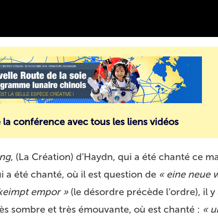
a conférence avec tous les liens vidéos
ung
, (La Création) d’Haydn, qui a été chanté ce mat
ui a été chanté, où il est question de
« eine neue w
keimpt empor »
(le désordre précède l’ordre), il y
rès sombre et très émouvante, où est chanté :
« u