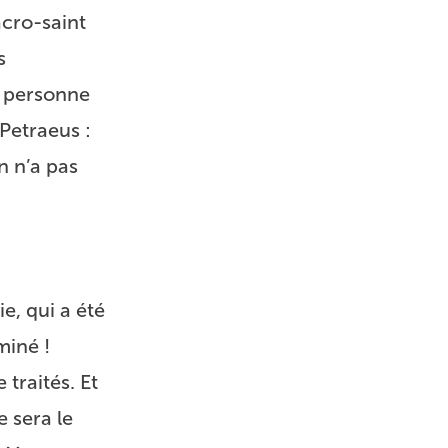
cro-saint
s
s personne
 Petraeus :
on n’a pas
ie
, qui a été
rminé !
traités. Et
e sera le