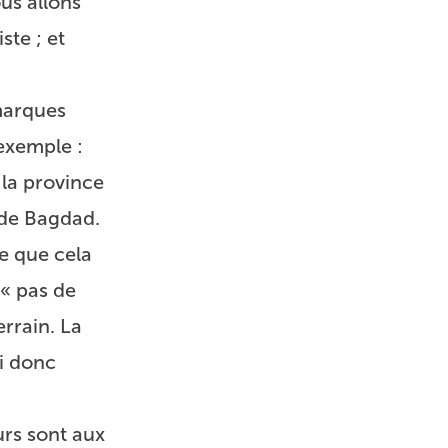
ous allons
ste ; et
emarques
exemple :
 la province
e de Bagdad.
ce que cela
 « pas de
errain. La
ui donc
urs sont aux