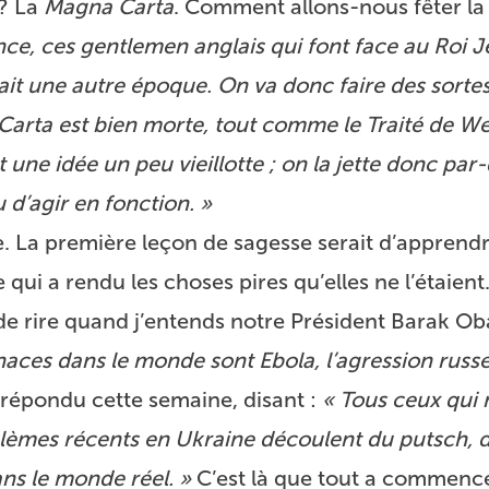
 ? La
Magna Carta
. Comment allons-nous fêter l
nce, ces
gentlemen
anglais qui font face au Roi J
était une autre époque. On va donc faire des sorte
 Carta est bien morte, tout comme le Traité de We
t une idée un peu vieillotte ; on la jette donc par
 d’agir en fonction. »
e. La première leçon de sagesse serait d’apprend
ui a rendu les choses pires qu’elles ne l’étaient
 de rire quand j’entends notre Président Barak O
aces dans le monde sont Ebola, l’agression russe e
 répondu cette semaine
, disant :
« Tous ceux qui 
lèmes récents en Ukraine découlent du putsch, 
ans le monde réel. »
C’est là que tout a commencé