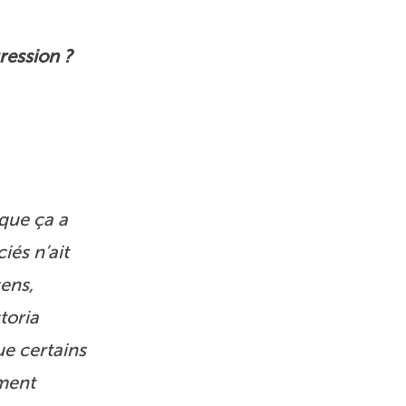
ression ?
 que ça a
iés n’ait
sens,
toria
ue certains
mment