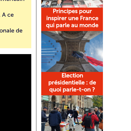
Principes pour
 A ce
inspirer une France
qui parle au monde
ionale
de
Election
présidentielle : de
quoi parle-t-on ?