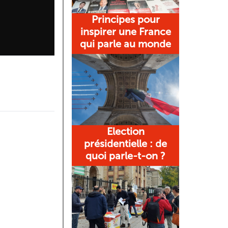
Principes pour
inspirer une France
qui parle au monde
Election
présidentielle : de
quoi parle-t-on ?