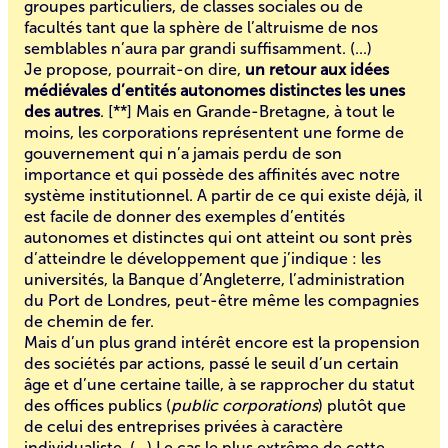
groupes particuliers, de classes sociales ou de
facultés tant que la sphère de l’altruisme de nos
semblables n’aura par grandi suffisamment. (...)
Je propose, pourrait-on dire,
un retour aux idées
médiévales d’entités autonomes distinctes les unes
des autres
.
[
**
] Mais en Grande-Bretagne, à tout le
moins, les corporations représentent une forme de
gouvernement qui n’a jamais perdu de son
importance et qui possède des affinités avec notre
système institutionnel. A partir de ce qui existe déjà, il
est facile de donner des exemples d’entités
autonomes et distinctes qui ont atteint ou sont près
d’atteindre le développement que j’indique : les
universités, la Banque d’Angleterre, l’administration
du Port de Londres, peut-être même les compagnies
de chemin de fer.
Mais d’un plus grand intérêt encore est la propension
des sociétés par actions, passé le seuil d’un certain
âge et d’une certaine taille, à se rapprocher du statut
des offices publics (
public corporations
) plutôt que
de celui des entreprises privées à caractère
individualiste. (...) Le cas le plus extrême de cette