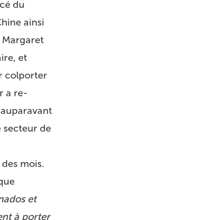
acé du
hine ainsi
e Margaret
re, et
r colporter
 a re-
s auparavant
e secteur de
 des mois.
 que
rnados et
nt à porter