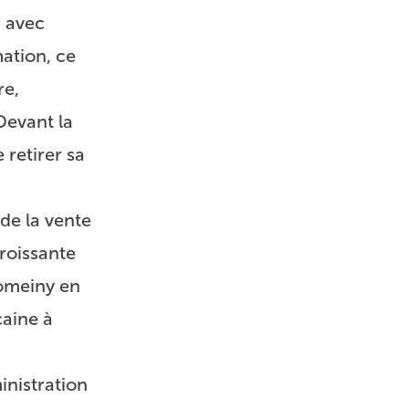
r avec
mation, ce
re,
Devant la
 retirer sa
de la vente
roissante
homeiny en
caine à
inistration