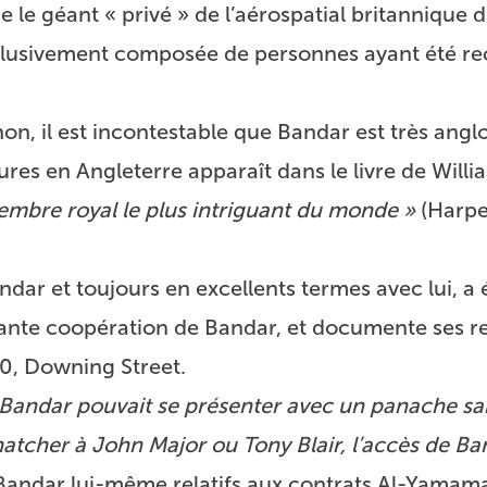
e le géant « privé » de l’aérospatial britannique 
clusivement composée de personnes ayant été re
on, il est incontestable que Bandar est très anglo
tures en Angleterre apparaît dans le livre de Wil
membre royal le plus intriguant du monde »
(Harpe
ar et toujours en excellents termes avec lui, a é
lante coopération de Bandar, et documente ses re
0, Downing Street.
 Bandar pouvait se présenter avec un panache san
tcher à John Major ou Tony Blair, l’accès de Ban
 Bandar lui-même relatifs aux contrats Al-Yama