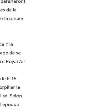
 déferleront
es de la
e financier
de « la
sage de se
e Royal Air
 de F-15
rpiller le
lise. Selon
 l’époque