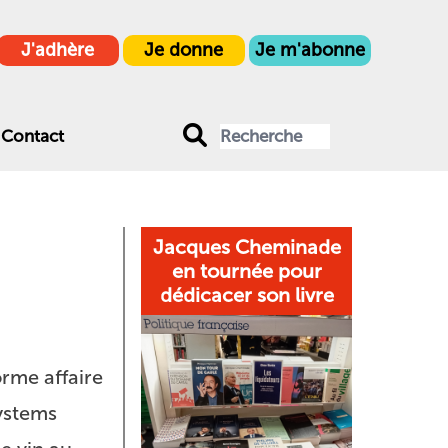
J'adhère
Je donne
Je m'abonne
Contact
Jacques Cheminade
en tournée pour
dédicacer son livre
rme affaire
Systems