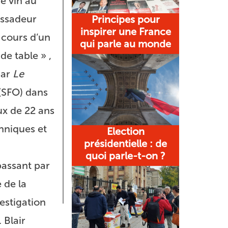
de vin au
assadeur
Principes pour
inspirer une France
 cours d’un
qui parle au monde
e table » ,
par
Le
(SFO) dans
ux de 22 ans
nniques et
Election
présidentielle : de
quoi parle-t-on ?
passant par
 de la
estigation
 Blair