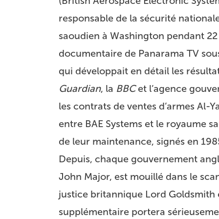
(British Aerospace Electronic System
responsable de la sécurité national
saoudien à Washington pendant 22 an
documentaire de Panarama TV sous le
qui développait en détail les résu
Guardian
, la
BBC
et l’agence gouve
les contrats de ventes d’armes Al-
entre BAE Systems et le royaume sao
de leur maintenance, signés en 198
Depuis, chaque gouvernement anglai
John Major, est mouillé dans le sca
justice britannique Lord Goldsmith 
supplémentaire portera sérieusement 