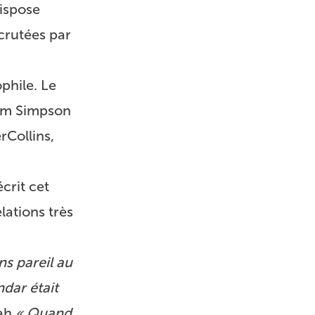
dispose
crutées par
phile. Le
liam Simpson
rCollins,
crit cet
lations très
s pareil au
dar était
mah
« Quand