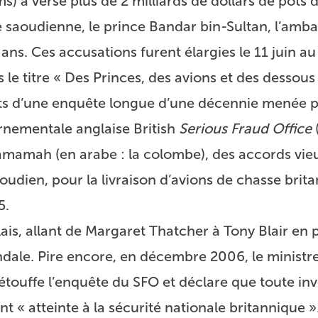
s) a versé plus de 2 milliards de dollars de pots 
e saoudienne, le prince Bandar bin-Sultan, l’amb
s. Ces accusations furent élargies le 11 juin au
 titre « Des Princes, des avions et des dessous d
ltats d’une enquête longue d’une décennie menée 
rnementale anglaise British
Serious Fraud Office
Yamamah (en arabe : la colombe), des accords vie
udien, pour la livraison d’avions de chasse brita
5.
s, allant de Margaret Thatcher à Tony Blair en 
ndale. Pire encore, en décembre 2006, le ministre
étouffe l’enquête du SFO et déclare que toute inv
« atteinte à la sécurité nationale britannique ».