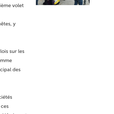
rième volet
êtes, y
ois sur les
 somme
cipal des
ciétés
 ces