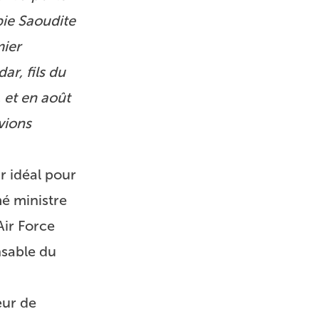
bie Saoudite
mier
ar, fils du
, et en août
avions
r idéal pour
mé ministre
Air Force
nsable du
œur de