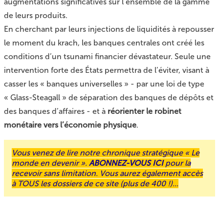
augmentations significatives sur l’ensemble de la gamme
de leurs produits.
En cherchant par leurs injections de liquidités à repousser
le moment du krach, les banques centrales ont créé les
conditions d’un tsunami financier dévastateur. Seule une
intervention forte des États permettra de l’éviter, visant à
casser les « banques universelles » - par une loi de type
« Glass-Steagall » de séparation des banques de dépôts et
des banques d’affaires - et à
réorienter le robinet
monétaire vers l’économie physique
.
Vous venez de lire notre chronique stratégique « Le
monde en devenir ».
ABONNEZ-VOUS ICI
pour la
recevoir sans limitation. Vous aurez également accès
à
TOUS les dossiers
de ce site (plus de 400 !)...